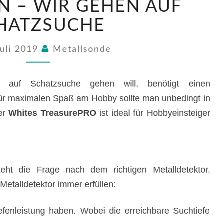
N – WIR GEHEN AUF
–
WIR
HATZSUCHE
GEHEN
AUF
Juli 2019
Metallsonde
SCHATZSUCHE
h auf Schatzsuche gehen will, benötigt einen
 Für maximalen Spaß am Hobby sollte man unbedingt in
er
Whites TreasurePRO
ist ideal für Hobbyeinsteiger
ht die Frage nach dem richtigen Metalldetektor.
 Metalldetektor immer erfüllen:
iefenleistung haben. Wobei die erreichbare Suchtiefe