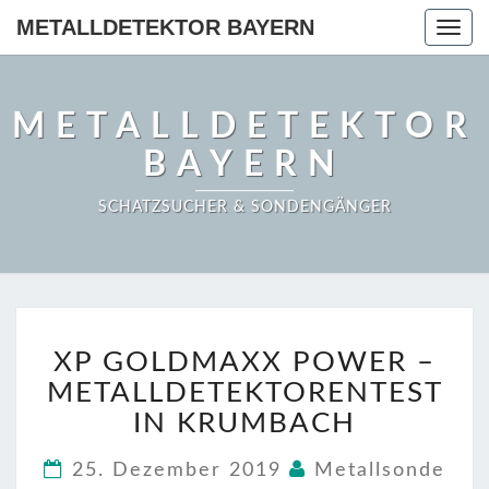
METALLDETEKTOR BAYERN
Togg
navig
METALLDETEKTOR
BAYERN
SCHATZSUCHER & SONDENGÄNGER
XP
XP GOLDMAXX POWER –
GOLDMAXX
POWER
METALLDETEKTORENTEST
–
IN KRUMBACH
METALLDETEKTORENT
IN
25. Dezember 2019
Metallsonde
KRUMBACH