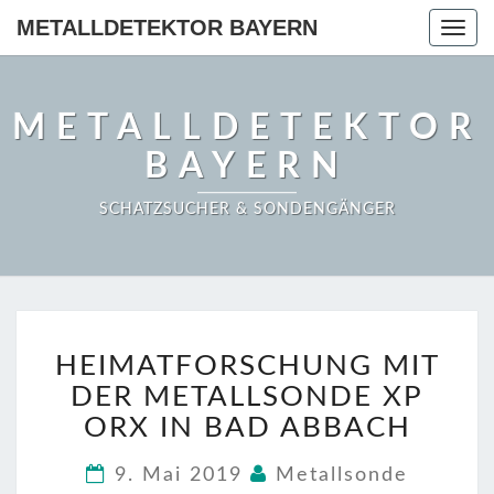
METALLDETEKTOR BAYERN
Togg
navig
METALLDETEKTOR
BAYERN
SCHATZSUCHER & SONDENGÄNGER
HEIMATFORSCHUNG
HEIMATFORSCHUNG MIT
MIT
DER
DER METALLSONDE XP
METALLSONDE
ORX IN BAD ABBACH
XP
ORX
9. Mai 2019
Metallsonde
IN