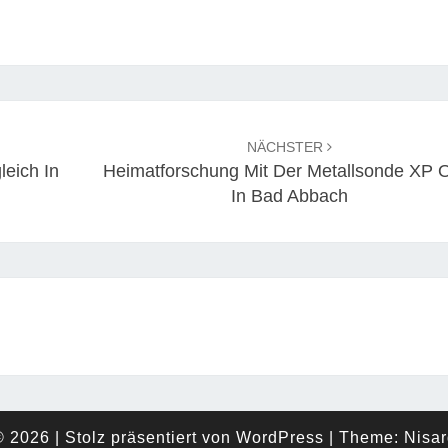
NÄCHSTER
leich In
Heimatforschung Mit Der Metallsonde XP
In Bad Abbach
© 2026
|
Stolz präsentiert von
WordPress
|
Theme:
Nisar