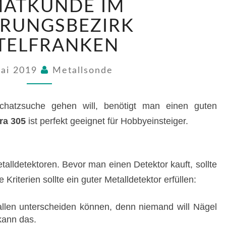
MATKUNDE IM
IM
REGIERUNGSBEZIRK
ERUNGSBEZIRK
MITTELFRANKEN
TELFRANKEN
Mai 2019
Metallsonde
hatzsuche gehen will, benötigt man einen guten
ra 305
ist perfekt geeignet für Hobbyeinsteiger.
talldetektoren. Bevor man einen Detektor kauft, sollte
Kriterien sollte ein guter Metalldetektor erfüllen:
llen unterscheiden können, denn niemand will Nägel
kann das.