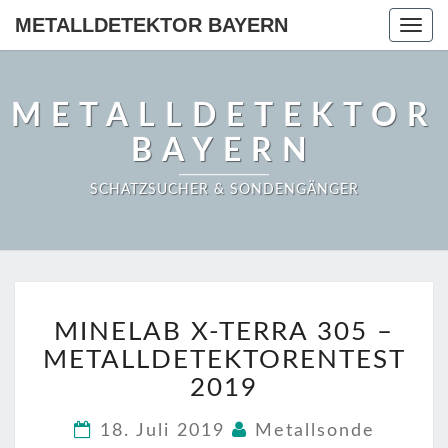
METALLDETEKTOR BAYERN
Togg
navig
METALLDETEKTOR
BAYERN
SCHATZSUCHER & SONDENGÄNGER
MINELAB
MINELAB X-TERRA 305 –
X-
TERRA
METALLDETEKTORENTEST
305
2019
–
METALLDETEKTORENT
18. Juli 2019
Metallsonde
2019