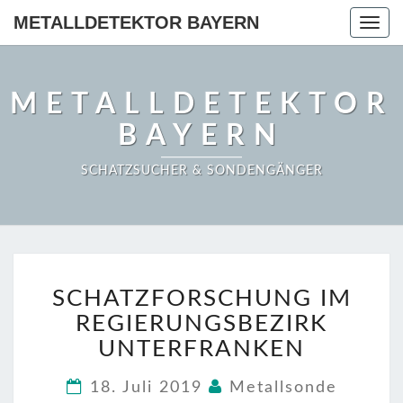
METALLDETEKTOR BAYERN
Togg
navig
METALLDETEKTOR
BAYERN
SCHATZSUCHER & SONDENGÄNGER
SCHATZFORSCHUNG
SCHATZFORSCHUNG IM
IM
REGIERUNGSBEZIRK
REGIERUNGSBEZIRK
UNTERFRANKEN
UNTERFRANKEN
18. Juli 2019
Metallsonde